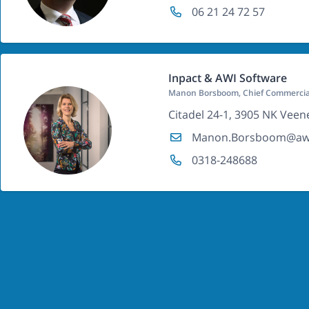
06 21 24 72 57
Inpact & AWI Software
Manon Borsboom, Chief Commercial
Citadel 24-1, 3905 NK Vee
Manon.Borsboom@awis
0318-248688