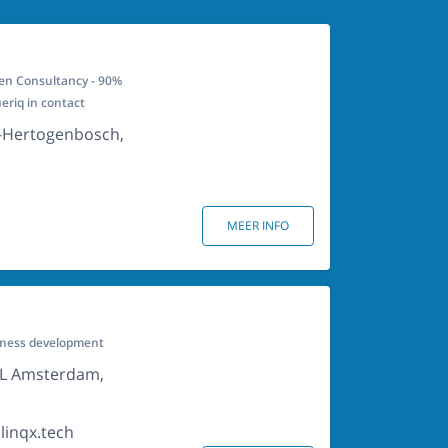
en Consultancy - 90%
eriq in contact
s-Hertogenbosch,
MEER INFO
iness development
CL Amsterdam,
inqx.tech