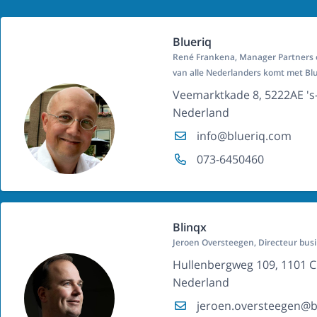
Blueriq
René Frankena, Manager Partners 
van alle Nederlanders komt met Blu
Veemarktkade 8, 5222AE '
Nederland
info@blueriq.com
073-6450460
Blinqx
Jeroen Oversteegen, Directeur bus
Hullenbergweg 109, 1101 
Nederland
jeroen.oversteegen@bl